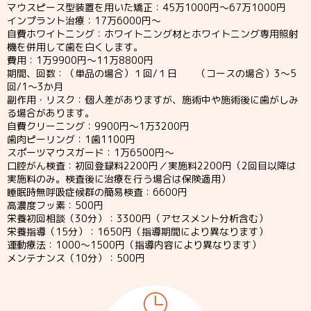
マウスピース型装置を用いた矯正：45万1000円～67万1000円
インプラント治療：17万6000円～
自費ホワイトニング：ホワイトニング材とホワイトニング専用照射
機を併用して歯を白くします。
費用：1万9900円～11万8800円
期間、回数：（単品の場合）１回/１日 （コースの場合）3～5
回/1～3か月
副作用・リスク：個人差がありますが、施術中や施術後に歯がしみ
る場合があります。
自費クリーニング：9900円～1万3200円
歯肉ピーリング：1歯1100円
スポーツマウスガード：1万6500円～
口腔がん検査：初回登録料2200円／実施料2200円（2回目以降は
実施料のみ。検査後に治療を行う場合は保険適用）
睡眠時無呼吸症候群の簡易検査：6600円
高濃度フッ素：500円
栄養初回相談（30分）：3300円（アセスメント分析含む）
栄養指導（15分）：1650円（指導期間により異なります）
運動療法：1000～1500円（指導内容により異なります）
メンテナンス（10分）：500円