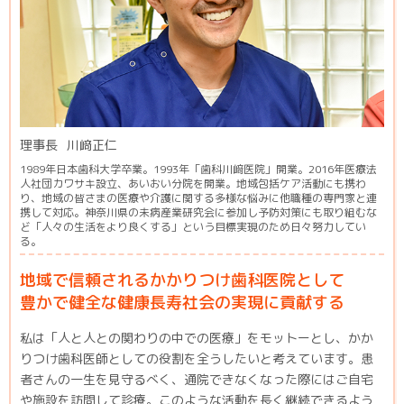
理事長
川﨑正仁
1989年日本歯科大学卒業。1993年「歯科川﨑医院」開業。2016年医療法
人社団カワサキ設立、あいおい分院を開業。地域包括ケア活動にも携わ
り、地域の皆さまの医療や介護に関する多様な悩みに他職種の専門家と連
携して対応。神奈川県の未病産業研究会に参加し予防対策にも取り組むな
ど「人々の生活をより良くする」という目標実現のため日々努力してい
る。
地域で信頼されるかかりつけ歯科医院として
豊かで健全な健康長寿社会の実現に貢献する
私は「人と人との関わりの中での医療」をモットーとし、かか
りつけ歯科医師としての役割を全うしたいと考えています。患
者さんの一生を見守るべく、通院できなくなった際にはご自宅
や施設を訪問して診療。このような活動を長く継続できるよう